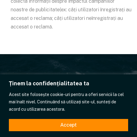
colecta informații despre impactul campaniilor
noastre de publicitate(ex: câți utilizatori înregistrați au
accesat o reclama; câți utilizatori neînregistrați au
accesat o reclamă.
Ținem la confidențialitatea ta
office@siscomnav.ro
+40762655047
Acest site folosește cookie-uri pentru a oferi servicii la cel
mai înalt nivel. Continuând să utilizați site-ul, sunteți de
Politica de Confindețialitate
Politica Cookies
acord cu utilizarea acestora.
Accept
© Copyright 2022 siscomnav.ro | Realizat în cadrul proiectului