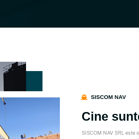
SISCOM NAV
Cine sun
SISCOM NAV SRL este o c