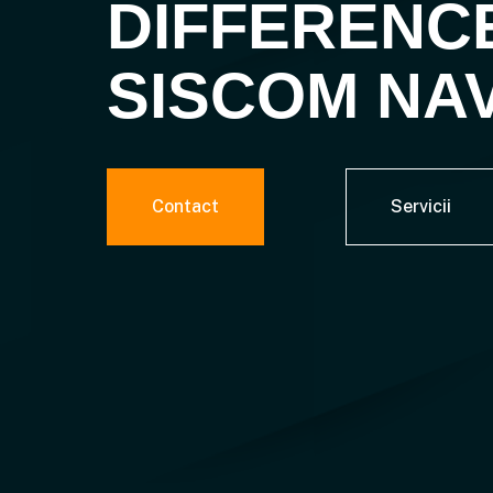
DIFFERENCE
SISCOM NAV
Contact
Servicii