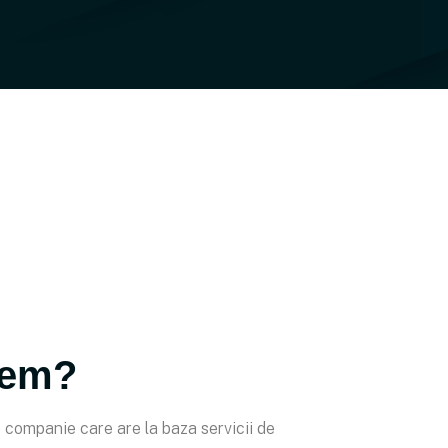
tem?
ompanie care are la baza servicii de