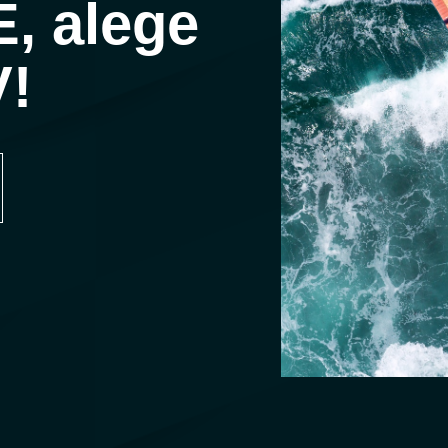
, alege
!